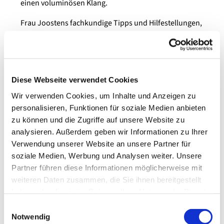
einen voluminösen Klang.
Frau Joostens fachkundige Tipps und Hilfestellungen,
beispielweise zur Intonation, werden den
Teilnehmerinnen auch über den Workshop hinaus in
ihren heimischen Flötenkreisen wertvolle
Hilfestellungen sein. Natürlich kam es in den Pausen
Diese Webseite verwendet Cookies
bei Kaffee und Kuchen zu einem regen Austausch über
das Repertoire der unterschiedlichen Flötenkreise.
Wir verwenden Cookies, um Inhalte und Anzeigen zu
Abschließend wurden mit großer Spielfreude die
personalisieren, Funktionen für soziale Medien anbieten
allseits bekannten Lieder "Weißt du wieviel Sternlein
zu können und die Zugriffe auf unsere Website zu
stehen" und "Der Mond ist aufgegangen" in der
analysieren. Außerdem geben wir Informationen zu Ihrer
Bearbeitung von Allen Rosenheck gespielt. Hier wurde
Verwendung unserer Website an unsere Partner für
noch einmal deutlich, wie rhythmische Änderungen,
soziale Medien, Werbung und Analysen weiter. Unsere
Tonartwechsel und Verfremdung die ursprünglichen
Partner führen diese Informationen möglicherweise mit
Lieder zu einem ganz neuen Hörerlebnis machten.
weiteren Daten zusammen, die Sie ihnen bereitgestellt
Schade, dass wir unsere erarbeiteten Werke dieses
haben oder die sie im Rahmen Ihrer Nutzung der Dienste
Mal nicht innerhalb einer Andacht präsentieren
gesammelt haben.
Einwilligungsauswahl
konnten!
Notwendig