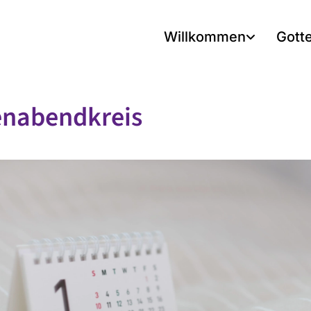
Willkommen
Gott
enabendkreis