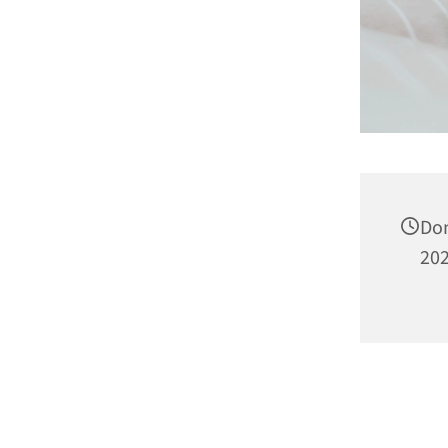
Don
202