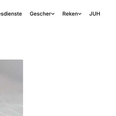
esdienste
Gescher
Reken
JUH