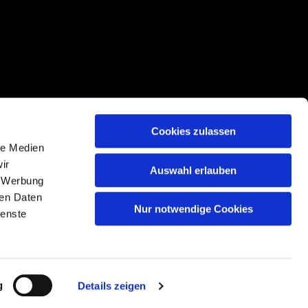
Cookies zulassen
le Medien
ir
Auswahl erlauben
, Werbung
ren Daten
Nur notwendige Cookies
n
ienste
g
Details zeigen