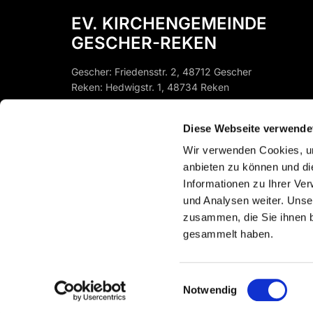
EV. KIRCHENGEMEINDE
GESCHER-REKEN
Gescher: Friedensstr. 2, 48712 Gescher
Reken: Hedwigstr. 1, 48734 Reken
Gescher:
st-pfb-gescher@ekvw.de
Diese Webseite verwende
Instagram: @EV.KIRCHEGESCHER
Reken:
st-pfb-reken@ekvw.de
Wir verwenden Cookies, um
anbieten zu können und di
Informationen zu Ihrer Ve
und Analysen weiter. Unse
zusammen, die Sie ihnen b
gesammelt haben.
Einwilligungsauswahl
Notwendig