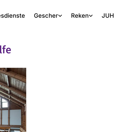
esdienste
Gescher
Reken
JUH
lfe