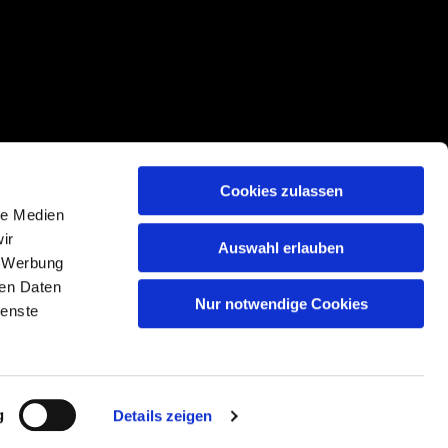
Cookies zulassen
le Medien
ir
Auswahl erlauben
, Werbung
ren Daten
Nur notwendige Cookies
n
ienste
g
Details zeigen