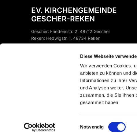
EV. KIRCHENGEMEINDE
GESCHER-REKEN
Gescher: Friedensstr. 2, 48712 Gescher
Reken: Hedwigstr. 1, 48734 Reken
Gescher:
st-pfb-gescher@ekvw.de
Diese Webseite verwende
Instagram: @EV.KIRCHEGESCHER
Reken:
st-pfb-reken@ekvw.de
Wir verwenden Cookies, um
anbieten zu können und di
Informationen zu Ihrer Ve
und Analysen weiter. Unse
zusammen, die Sie ihnen b
gesammelt haben.
Einwilligungsauswahl
Notwendig