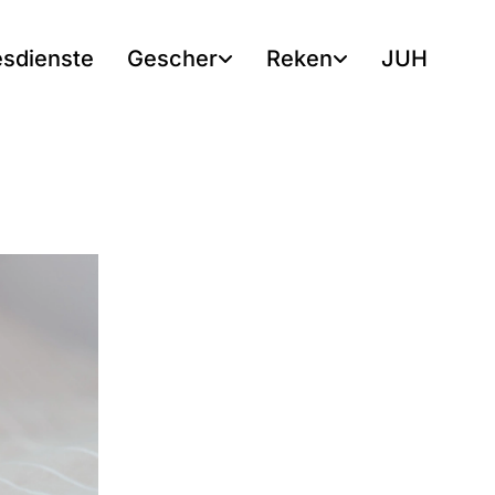
esdienste
Gescher
Reken
JUH