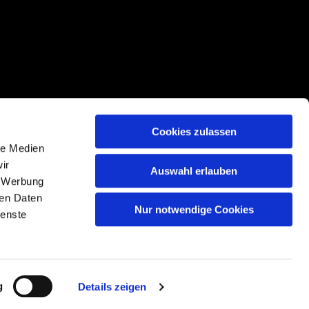
Cookies zulassen
le Medien
ir
Auswahl erlauben
, Werbung
ren Daten
Nur notwendige Cookies
n
ienste
g
Details zeigen