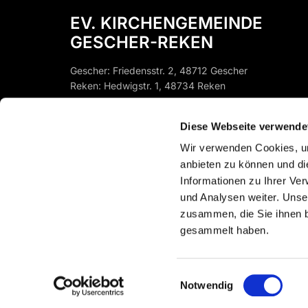
EV. KIRCHENGEMEINDE
GESCHER-REKEN
Gescher: Friedensstr. 2, 48712 Gescher
Reken: Hedwigstr. 1, 48734 Reken
Gescher:
st-pfb-gescher@ekvw.de
Diese Webseite verwende
Instagram: @EV.KIRCHEGESCHER
Reken:
st-pfb-reken@ekvw.de
Wir verwenden Cookies, um
anbieten zu können und di
Informationen zu Ihrer Ve
und Analysen weiter. Unse
zusammen, die Sie ihnen b
gesammelt haben.
Einwilligungsauswahl
Notwendig