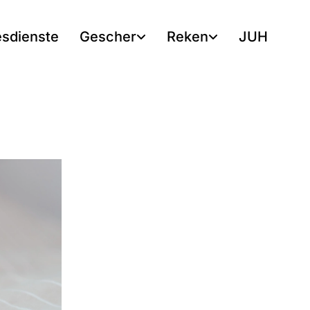
esdienste
Gescher
Reken
JUH