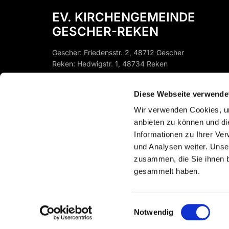
EV. KIRCHENGEMEINDE
GESCHER-REKEN
Gescher: Friedensstr. 2, 48712 Gescher
Reken: Hedwigstr. 1, 48734 Reken
Gescher:
st-pfb-gescher@ekvw.de
Diese Webseite verwende
Instagram: @EV.KIRCHEGESCHER
Reken:
st-pfb-reken@ekvw.de
Wir verwenden Cookies, um
anbieten zu können und di
Informationen zu Ihrer Ve
und Analysen weiter. Unse
zusammen, die Sie ihnen b
gesammelt haben.
Einwilligungsauswahl
Notwendig