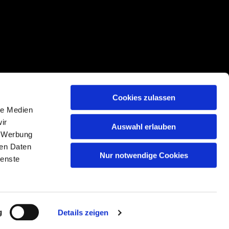
Cookies zulassen
le Medien
ir
Auswahl erlauben
, Werbung
ren Daten
Nur notwendige Cookies
n
ienste
g
Details zeigen