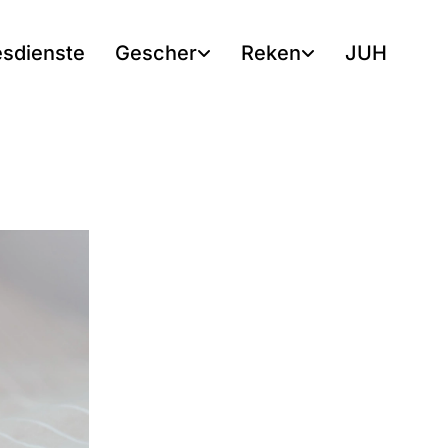
esdienste
Gescher
Reken
JUH