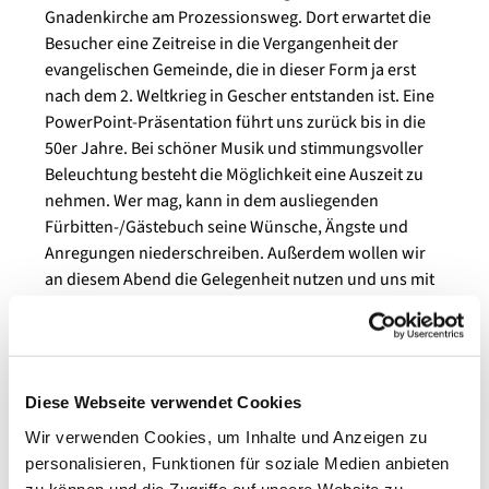
Gnadenkirche am Prozessionsweg. Dort erwartet die
Besucher eine Zeitreise in die Vergangenheit der
evangelischen Gemeinde, die in dieser Form ja erst
nach dem 2. Weltkrieg in Gescher entstanden ist. Eine
PowerPoint-Präsentation führt uns zurück bis in die
50er Jahre. Bei schöner Musik und stimmungsvoller
Beleuchtung besteht die Möglichkeit eine Auszeit zu
nehmen. Wer mag, kann in dem ausliegenden
Fürbitten-/Gästebuch seine Wünsche, Ängste und
Anregungen niederschreiben. Außerdem wollen wir
an diesem Abend die Gelegenheit nutzen und uns mit
„Dilexi te“, der ersten Lehrschrift Papst Leo XIV.
beschäftigen.
Nach dem Samstagabend Gottesdienst um 19:00h gibt
es auch in der St. Pankratius-Kirche ein Angebot: eine
Diese Webseite verwendet Cookies
warme, gemütliche Beleuchtung, Musik und Bücher
Wir verwenden Cookies, um Inhalte und Anzeigen zu
laden zum Verweilen ein. Zudem wird eine
personalisieren, Funktionen für soziale Medien anbieten
Ausstellung über das Leben und Wirken des
zu können und die Zugriffe auf unsere Website zu