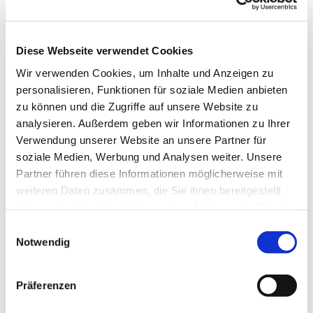
Presbyterium finden alle vier Jahre statt. Scheidet
während einer Amtsperiode ein Presbyter aus, so
kann das Presbyterium eine geeignete Person
Diese Webseite verwendet Cookies
nachberufen. Im Anschluss an den Gottesdienst gibt
es beim Kirchencafé die Möglichkeit, sowohl mit dem
Wir verwenden Cookies, um Inhalte und Anzeigen zu
scheidenden Presbyter als auch mit der neuen
personalisieren, Funktionen für soziale Medien anbieten
Presbyterin ins Gespräch zu kommen.
zu können und die Zugriffe auf unsere Website zu
analysieren. Außerdem geben wir Informationen zu Ihrer
Verwendung unserer Website an unsere Partner für
soziale Medien, Werbung und Analysen weiter. Unsere
Partner führen diese Informationen möglicherweise mit
weiteren Daten zusammen, die Sie ihnen bereitgestellt
haben oder die sie im Rahmen Ihrer Nutzung der Dienste
Dies könnte Sie auch
gesammelt haben.
Einwilligungsauswahl
interessieren
Notwendig
Präferenzen